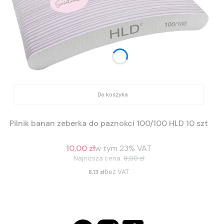
Do koszyka
Pilnik banan zeberka do paznokci 100/100 HLD 10 szt
10,00 zł
w tym
23%
VAT
Najniższa cena:
9,00 zł
bez VAT
Cena
8,13 zł