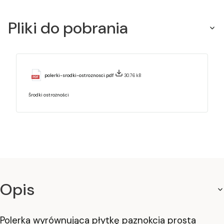
Pliki do pobrania
polerki-srodki-ostroznosci.pdf
30.76 kB
Środki ostrożności
Opis
Polerka wyrównująca płytkę paznokcia prosta