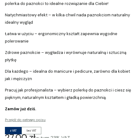
polerka do paznokci to idealne rozwiązanie dla Ciebie!
Natychmiastowy efekt – w kilka chwil nada paznokciom naturalny
idealny wygląd
Łatwa w użyciu – ergonomiczny kształt zapewnia wygodne
polerowanie
Zdrowe paznokcie – wygładza i wyrównuje naturalną i sztuczną
płytkę
Dla każdego – idealna do manicure i pedicure, zarówno dla kobiet
jak i mężczyzn
Pracuj jak profesjonalista – wybierz polerkę do paznokci i ciesz się
pięknym, naturalnym kształtem i gładką powierzchnią.
Zamów już dziś.
Przejdź do pełnego opisu
z VAT
bez VAT
Cena
27,00 zł
w tym
23%
VAT