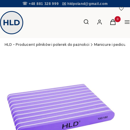
☏
+48 881 328 999
✉️
hldpoland@gmail.com
Otwórz wyszukiwarkę
Produkty w
Szukaj
Zaloguj się
Koszyk
Me
HLD - Producent pilników i polerek do paznokci
Manicure i pedicure