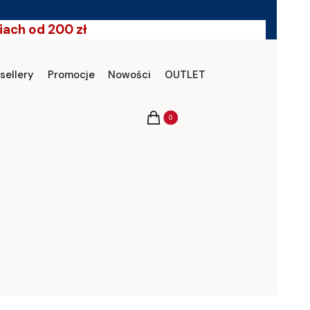
ach od 200 zł
sellery
Promocje
Nowości
OUTLET
Produkty w koszyku: 0. Zobacz szczeg
Koszyk