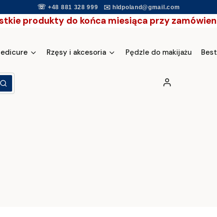
☏
+48 881 328 999
✉️
hldpoland@gmail.com
stkie produkty
do końca miesiąca przy zamówieni
pedicure
Rzęsy i akcesoria
Pędzle do makijażu
Best
Zaloguj się
yść
Szukaj