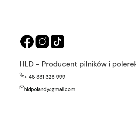
HLD - Producent pilników i polere
+ 48 881 328 999
hldpoland@gmail.com