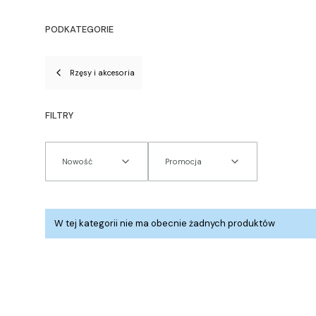
PODKATEGORIE
Rzęsy i akcesoria
FILTRY
Nowość
Promocja
Koniec filtrów
Lista produktów
W tej kategorii nie ma obecnie żadnych produktów