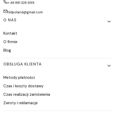
+ 48 881 328 999
hldpoland@gmail.com
Linki w stopce
O NAS
Kontakt
O firmie
Blog
OBSŁUGA KLIENTA
Metody płatności
Czas i koszty dostawy
Czas realizacji zamówienia
Zwroty i reklamacje