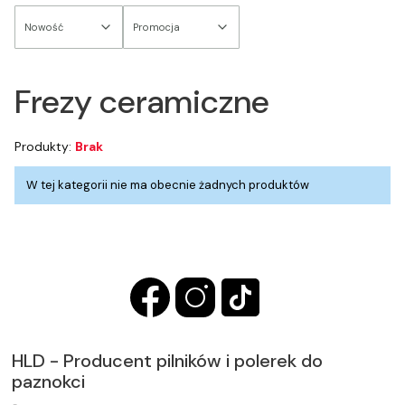
Nowość
Promocja
Koniec filtrów
Frezy ceramiczne
Produkty:
Brak
Lista produktów
W tej kategorii nie ma obecnie żadnych produktów
HLD - Producent pilników i polerek do
paznokci