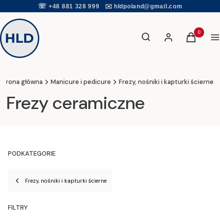
☏
+48 881 328 999
✉️
hldpoland@gmail.com
Otwórz wyszukiwarkę
Produkty w
Szukaj
Zaloguj się
Koszyk
Me
Strona główna
Manicure i pedicure
Frezy, nośniki i kapturki ścierne
Frezy ceramiczne
PODKATEGORIE
Frezy, nośniki i kapturki ścierne
FILTRY