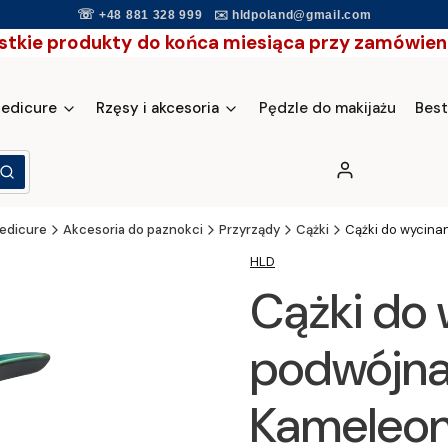
☏
+48 881 328 999
✉️
hldpoland@gmail.com
stkie produkty
do końca miesiąca przy zamówieni
pedicure
Rzęsy i akcesoria
Pędzle do makijażu
Best
Zaloguj się
yść
Szukaj
pedicure
Akcesoria do paznokci
Przyrządy
Cążki
Cążki do wycina
HLD
Cążki do 
podwójna
Kameleo