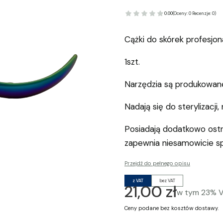
0.00
(Oceny: 0 Recenzje: 0)
Cążki do skórek profesjo
1szt.
Narzędzia są produkowane 
Nadają się do sterylizacj
Posiadają dodatkowo ostr
zapewnia niesamowicie s
Przejdź do pełnego opisu
z VAT
bez VAT
Cena
21,00 zł
w tym
23%
Ceny podane bez kosztów dostawy.