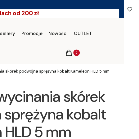
ach od 200 zł
sellery
Promocje
Nowości
OUTLET
Produkty w koszyku: 0. Zobacz szczeg
Koszyk
nia skórek podwójna sprężyna kobalt Kameleon HLD 5 mm
wycinania skórek
 sprężyna kobalt
n HLD 5 mm