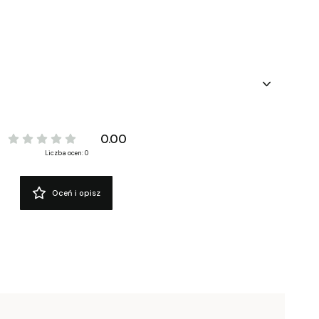
0.00
Liczba ocen: 0
Oceń i opisz