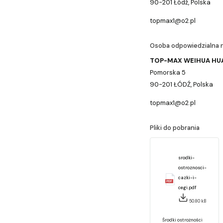
90-201 Łódź, Polska
topmax1@o2.pl
Osoba odpowiedzialna n
TOP-MAX WEIHUA H
Pomorska 5
90-201 ŁÓDŹ, Polska
topmax1@o2.pl
Pliki do pobrania
srodki-
ostroznosci-
cazki-i-
cegi.pdf
50.80 kB
Środki ostrożności