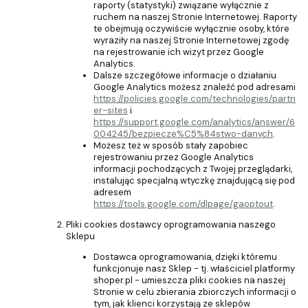
raporty (statystyki) związane wyłącznie z
ruchem na naszej Stronie Internetowej. Raporty
te obejmują oczywiście wyłącznie osoby, które
wyraziły na naszej Stronie Internetowej zgodę
na rejestrowanie ich wizyt przez Google
Analytics.
Dalsze szczegółowe informacje o działaniu
Google Analytics możesz znaleźć pod adresami
https://policies.google.com/technologies/partn
er-sites
i
https://support.google.com/analytics/answer/6
004245/bezpiecze%C5%84stwo-danych
.
Możesz też w sposób stały zapobiec
rejestrowaniu przez Google Analytics
informacji pochodzących z Twojej przeglądarki,
instalując specjalną wtyczkę znajdującą się pod
adresem
https://tools.google.com/dlpage/gaoptout
.
Pliki cookies dostawcy oprogramowania naszego
Sklepu
Dostawca oprogramowania, dzięki któremu
funkcjonuje nasz Sklep - tj. właściciel platformy
shoper.pl - umieszcza pliki cookies na naszej
Stronie w celu zbierania zbiorczych informacji o
tym, jak klienci korzystają ze sklepów