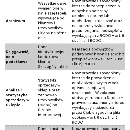
Nasz prawnie uzasadniony
Wszystkie dane
interes do zabezpieczenia
wymienione w
danych na potrzeby
niniejszej tabeli,
ustalenia, obrony lub
wpływające od
Archiwum
dochodzenia roszczeń oraz
klientów i
na potrzeby wykazania
użytkowników
przestrzegania obowiązków
Sklepu na różne
wynikających z RODO - art. 6
cele
ust. 1 lit. f) RODO
Dane
Realizacja obowiązków
Księgowość,
identyfikacyjne i
podatkowych wynikających z
cele
kontaktowe
przepisów prawa - art. 6 ust.
podatkowe
klienta.
1 lit. c) RODO
Szczegóły faktur.
Nasz prawnie uzasadniony
interes do prowadzenia
Statystyki
analiz biznesowych w celu
sprzedaży w
optymalizacji swej
Analiza i
sklepie oraz
działalności. W zakresie
statystyka
zachowań
statystyk ruchu na Stronie –
sprzedaży w
użytkowników
prawnie uzasadniony interes
Sklepie
(ruchu) na
wynikający z udzielenia
Stronie
przez Ciebie zgody na pliki
Internetowej
cookies - art. 6 ust. 1 lit. f)
RODO
Dane o historii
Nasz prawnie uzasadniony