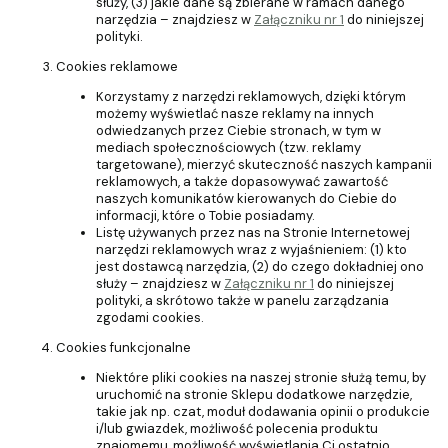
służy, (3) jakie dane są zbierane w ramach danego
narzędzia – znajdziesz w
Załączniku nr 1
do niniejszej
polityki.
Cookies reklamowe
Korzystamy z narzędzi reklamowych, dzięki którym
możemy wyświetlać nasze reklamy na innych
odwiedzanych przez Ciebie stronach, w tym w
mediach społecznościowych (tzw. reklamy
targetowane), mierzyć skuteczność naszych kampanii
reklamowych, a także dopasowywać zawartość
naszych komunikatów kierowanych do Ciebie do
informacji, które o Tobie posiadamy.
Listę używanych przez nas na Stronie Internetowej
narzędzi reklamowych wraz z wyjaśnieniem: (1) kto
jest dostawcą narzędzia, (2) do czego dokładniej ono
służy – znajdziesz w
Załączniku nr 1
do niniejszej
polityki, a skrótowo także w panelu zarządzania
zgodami cookies.
Cookies funkcjonalne
Niektóre pliki cookies na naszej stronie służą temu, by
uruchomić na stronie Sklepu dodatkowe narzędzie,
takie jak np. czat, moduł dodawania opinii o produkcie
i/lub gwiazdek, możliwość polecenia produktu
znajomemu, możliwość wyświetlania Ci ostatnio