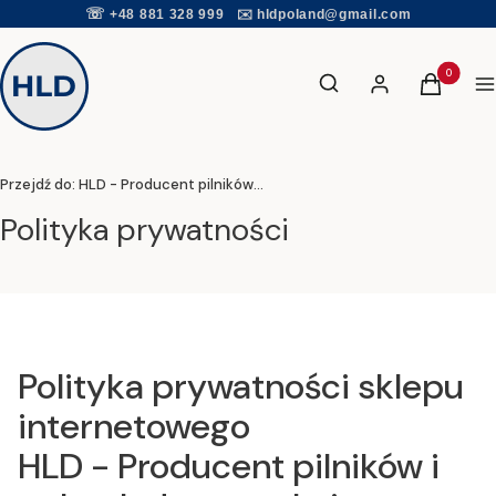
☏
+48 881 328 999
✉️
hldpoland@gmail.com
Otwórz wyszukiwarkę
Produkty w
Szukaj
Zaloguj się
Koszyk
Me
Przejdź do:
HLD - Producent pilników i polerek do paznokci
Polityka prywatności
Polityka prywatności sklepu
internetowego
HLD - Producent pilników i