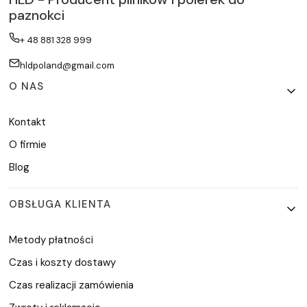
paznokci
+ 48 881 328 999
hldpoland@gmail.com
Linki w stopce
O NAS
Kontakt
O firmie
Blog
OBSŁUGA KLIENTA
Metody płatności
Czas i koszty dostawy
Czas realizacji zamówienia