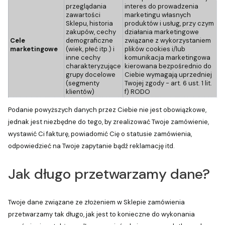
przeglądania
interes do prowadzenia
zawartości
marketingu własnych
Sklepu, historia
produktów i usług, przy czym
zakupów, cechy
działania marketingowe
Cele
demograficzne
związane z wykorzystaniem
marketingowe
(wiek, płeć itp.) i
plików cookies i/lub
inne cechy
komunikacja marketingowa
charakteryzujące
kierowana bezpośrednio do
grupy docelowe
Ciebie wymagają uprzedniej
(segmenty
Twojej zgody - art. 6 ust. 1 lit.
klientów)
f) RODO
Podanie powyższych danych przez Ciebie nie jest obowiązkowe,
jednak jest niezbędne do tego, by zrealizować Twoje zamówienie,
wystawić Ci fakturę, powiadomić Cię o statusie zamówienia,
odpowiedzieć na Twoje zapytanie bądź reklamację itd.
Jak długo przetwarzamy dane?
Twoje dane związane ze złożeniem w Sklepie zamówienia
przetwarzamy tak długo, jak jest to konieczne do wykonania