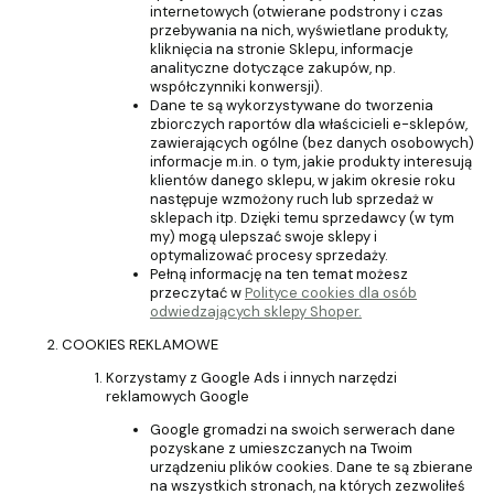
internetowych (otwierane podstrony i czas
przebywania na nich, wyświetlane produkty,
kliknięcia na stronie Sklepu, informacje
analityczne dotyczące zakupów, np.
współczynniki konwersji).
Dane te są wykorzystywane do tworzenia
zbiorczych raportów dla właścicieli e-sklepów,
zawierających ogólne (bez danych osobowych)
informacje m.in. o tym, jakie produkty interesują
klientów danego sklepu, w jakim okresie roku
następuje wzmożony ruch lub sprzedaż w
sklepach itp. Dzięki temu sprzedawcy (w tym
my) mogą ulepszać swoje sklepy i
optymalizować procesy sprzedaży.
Pełną informację na ten temat możesz
przeczytać w
Polityce cookies dla osób
odwiedzających sklepy Shoper.
COOKIES REKLAMOWE
Korzystamy z Google Ads i innych narzędzi
reklamowych Google
Google gromadzi na swoich serwerach dane
pozyskane z umieszczanych na Twoim
urządzeniu plików cookies. Dane te są zbierane
na wszystkich stronach, na których zezwoliłeś