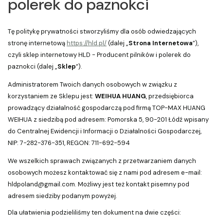
polerek do paznokci
Tę politykę prywatności stworzyliśmy dla osób odwiedzających
stronę internetową
https://hld.pl/
(dalej „
Strona Internetowa
”),
czyli sklep internetowy HLD - Producent pilników i polerek do
paznokci (dalej „
Sklep
”).
Administratorem Twoich danych osobowych w związku z
korzystaniem ze Sklepu jest:
WEIHUA HUANG
, przedsiębiorca
prowadzący działalność gospodarczą pod firmą TOP-MAX HUANG
WEIHUA z siedzibą pod adresem: Pomorska 5, 90-201 Łódź wpisany
do Centralnej Ewidencji i Informacji o Działalności Gospodarczej,
NIP:
7-282-376-351
, REGON:
711-692-594
We wszelkich sprawach związanych z przetwarzaniem danych
osobowych możesz kontaktować się z nami pod adresem e-mail:
hldpoland@gmail.com. Możliwy jest też kontakt pisemny pod
adresem siedziby podanym powyżej.
Dla ułatwienia podzieliliśmy ten dokument na dwie części: