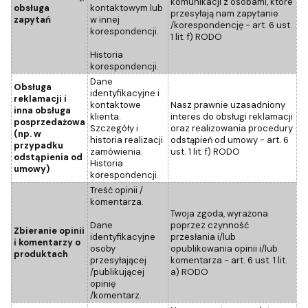
komunikacji z osobami, które
obsługa
kontaktowym lub
przesyłają nam zapytanie
zapytań
w innej
/korespondencję - art. 6 ust.
korespondencji.
1 lit. f) RODO
Historia
korespondencji.
Dane
Obsługa
identyfikacyjne i
reklamacji i
kontaktowe
Nasz prawnie uzasadniony
inna obsługa
klienta.
interes do obsługi reklamacji
posprzedażowa
Szczegóły i
oraz realizowania procedury
(np. w
historia realizacji
odstąpień od umowy - art. 6
przypadku
zamówienia.
ust. 1 lit. f) RODO
odstąpienia od
Historia
umowy)
korespondencji.
Treść opinii /
komentarza.
Twoja zgoda, wyrażona
Dane
poprzez czynność
Zbieranie opinii
identyfikacyjne
przesłania i/lub
i komentarzy o
osoby
opublikowania opinii i/lub
produktach
przesyłającej
komentarza - art. 6 ust. 1 lit.
/publikującej
a) RODO
opinię
/komentarz.