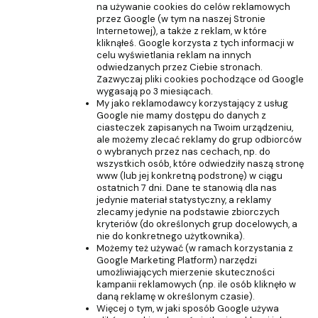
na używanie cookies do celów reklamowych
przez Google (w tym na naszej Stronie
Internetowej), a także z reklam, w które
kliknąłeś. Google korzysta z tych informacji w
celu wyświetlania reklam na innych
odwiedzanych przez Ciebie stronach.
Zazwyczaj pliki cookies pochodzące od Google
wygasają po 3 miesiącach.
My jako reklamodawcy korzystający z usług
Google nie mamy dostępu do danych z
ciasteczek zapisanych na Twoim urządzeniu,
ale możemy zlecać reklamy do grup odbiorców
o wybranych przez nas cechach, np. do
wszystkich osób, które odwiedziły naszą stronę
www (lub jej konkretną podstronę) w ciągu
ostatnich 7 dni. Dane te stanowią dla nas
jedynie materiał statystyczny, a reklamy
zlecamy jedynie na podstawie zbiorczych
kryteriów (do określonych grup docelowych, a
nie do konkretnego użytkownika).
Możemy też używać (w ramach korzystania z
Google Marketing Platform) narzędzi
umożliwiających mierzenie skuteczności
kampanii reklamowych (np. ile osób kliknęło w
daną reklamę w określonym czasie).
Więcej o tym, w jaki sposób Google używa