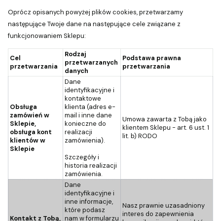
Oprócz opisanych powyżej plików cookies, przetwarzamy
następujące Twoje dane na następujące cele związane z
funkcjonowaniem Sklepu:
Rodzaj
Cel
Podstawa prawna
przetwarzanych
przetwarzania
przetwarzania
danych
Dane
identyfikacyjne i
kontaktowe
Obsługa
klienta (adres e-
zamówień w
mail i inne dane
Umowa zawarta z Tobą jako
Sklepie,
konieczne do
klientem Sklepu - art. 6 ust. 1
obsługa kont
realizacji
lit. b) RODO
klientów w
zamówienia).
Sklepie
Szczegóły i
historia realizacji
zamówienia.
Dane
identyfikacyjne i
inne informacje,
Nasz prawnie uzasadniony
które podasz
interes do zapewnienia
Kontakt z Tobą,
nam w formularzu