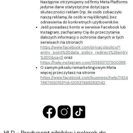
Następnie otrzymujemy od firmy Meta Platforms
jedynie dane statystyczne dotyczące
skuteczności reklam (np. ile osób zobaczyło
naszą reklamę, ile osób w nią kliknęło), bez
odniesienia do konkretnych użytkowników.
Jeśli posiadasz konto w serwisie Facebook lub
Instagram, zachęcamy Cię do przeczytania
dalszych informacji o ochronie danych w tych
serwisach na stronach
https://www.facebook.com/privacy/policy/?
entry_point%3Ddata_policy_redirect%26entry
%3D0&sa=D
oraz
https://help.instagram.com/155833707900388
.
O samym pikselu remarketingowym Meta
więcej przeczytasz na stronie
https://www.facebook.com/business/help/7424
78679120153?id=1205376682832142
.
HLD - Producent pilników i polerek do