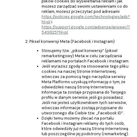
plików cookies do wyświetlania reklam i jak
możesz zarządzać swoimi ustawieniami co do
reklam, możesz przeczytać pod adresami
https://policies.google.com/technologies/ads?
hl=pl
i
https://support.google.com/adsense/answer/7
549925?hl=pl
.
Piksel konwersji Meta (Facebook i Instagram)
Stosujemy tzw. „piksel konwersji” (piksel
remarketingowy) Meta w celu zarządzania
reklamami na portalach Facebook i Instagram.
Jeśli wyrazisz zgodę na stosowanie tego pliku
cookies na naszej Stronie Internetowej,
wówczas za pomocą tego narzędzia serwisy
Meta Platforms uzyskują informację o tym, że
odwiedziłeś naszą Stronę Internetową.
Informacja ta zostaje przypisana do Twojego
profilu w danym serwisie, jeśli go posiadasz.
Jeśli nie jesteś użytkownikiem tych serwisów,
wówczas informacje zostają przypisane do
utworzonego dla Ciebie tzw. „Facebook ID”.
Dzięki temu możemy zlecać na portalu
Facebook i Instagram reklamy do tych osób,
które odwiedziły już naszą Stronę Internetową
lub poszczególne jej podstrony (remarketing).